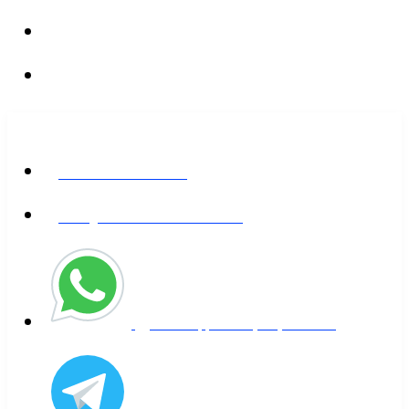
+573155529000
info@takiwaira.com
REDES SOCIALES
Facebook - Takiwaira
Instagram - Eric van den HOVE
WhatsApp - +57 (315) 552-000