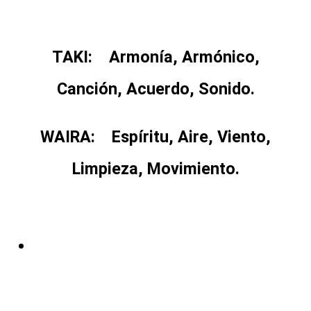
TAKI
: Armonía, Armónico,
Canción, Acuerdo, Sonido.
WAIRA
: Espíritu, Aire, Viento,
Limpieza, Movimiento.
DIRECCIONES
Sede Principal: Colinas de Miravalle, casa 13C, Jamundi
Valle del Cauca Colombia
PO 764007