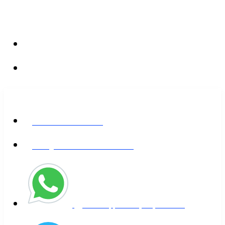
Valle del Cauca Colombia
PO 764007
+573155529000
info@takiwaira.com
REDES SOCIALES
Facebook - Takiwaira
Instagram - Eric van den HOVE
WhatsApp - +57 (315) 552-000