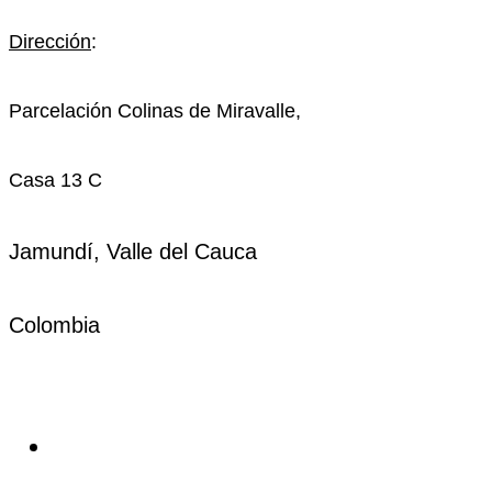
Dirección
:
Parcelación Colinas de Miravalle,
Casa 13 C
Jamundí
, Valle del Cauca
Colombia
DIRECCIONES
Sede Principal: Colinas de Miravalle, casa 13C, Jamundi