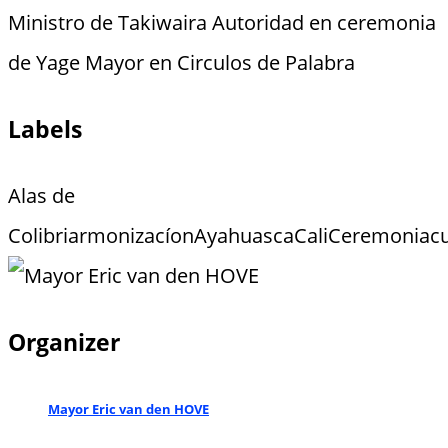
Ministro de Takiwaira Autoridad en ceremonia
de Yage Mayor en Circulos de Palabra
Labels
Alas de
Colibri
armonizacíon
Ayahuasca
Cali
Ceremonia
c
Organizer
Mayor Eric van den HOVE