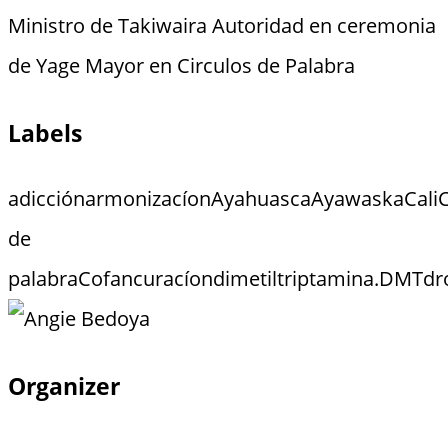
Ministro de Takiwaira Autoridad en ceremonia
de Yage Mayor en Circulos de Palabra
Labels
adicción
armonizacíon
Ayahuasca
Ayawaska
Cali
de
palabra
Cofan
curacíon
dimetiltriptamina.
DMT
dr
Organizer