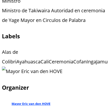
Ministro
Ministro de Takiwaira Autoridad en ceremonia
de Yage Mayor en Circulos de Palabra
Labels
Alas de
Colibri
Ayahuasca
Cali
Ceremonia
Cofan
Inga
Jamu
Organizer
Mayor Eric van den HOVE